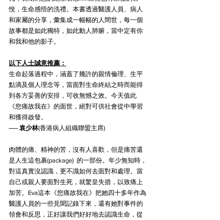
悅，生命感悟的洗禮。本書透過醫護人員、病人
和家屬的分享，彙集成一幅幅的人間世，每一個
故事都是如此獨特，如此動人肺腑，當中定有你
和我和他的影子。
以下人士誠意推薦：
生命起落過程中，涵蓋了幾許的親情倫理、生平
點滴及個人理念等，當面對生命終結之時而能得
到各方妥善的安排，可收無憾之效。今天值此
《您痛故我在》的面世，絕對可供社會從中學習
和獲得啟發。
── 
袁少林
(香港病人組織聯盟主席)
肉體的痛、精神的苦，沒有人喜歡，但是痛苦還
是人生這包裹(package)  的一部份。年少無知時，
對這真實沒認識，更不識如何去面對和處理。當
自己或親人要面對生死，就驚皇失措，以致痛上
加苦。Eva這本《您痛故我在》把她四十多年作為
醫護人員的一些見聞記錄下來，還有她對事件的
領會和反思，正好讓我們好好地去認識生命，從