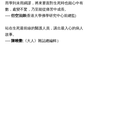
而學到未雨綢謬，將來要面對生死時也能心中有
數，處變不驚，乃至能從痛苦中成長。
── 
衍空法師
(香港大學佛學研究中心前總監)
站在生死最前線的醫護人員，講出最入心的病人
故事。
── 
陳曉蕾
(《大人》雜誌總編輯 )