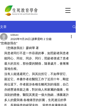
文章
sldsec
2020年11月26日
讀畢需時 2 分鐘
"您痛故我在"
《您痛故我在》廖綺華 著
與患者同行不是一件容易的事，如照顧者與患者
能同心、同在、同步、同行，照顧者便成了患者
最大的支柱，那份愛的關係，隨著歲月，會漸漸
落地生根。
沒有人能逃避死亡。與其抗拒它，不如學習它、
親近它。本書作者在醫院工作了近四十年，剛從
崗位退下。作者親涉各種生離死別的場面，自己
亦經歷過喪親之痛，對於病人和家屬的傷痛，有
深刻的體會。醫院其實是一個大熱鍋，沸騰著許
多人的愛與痛:各種痛苦的折騰，生死邊沿的爭
扎，長期病患的絕望哀怨……當然也有康復的喜